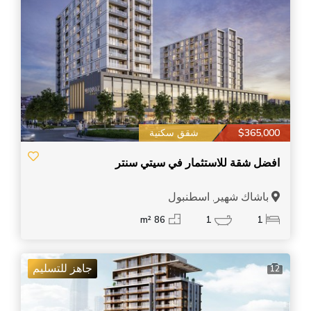
$365,000
شقق سكنية
افضل شقة للاستثمار في سيتي سنتر
باشاك شهير, اسطنبول
86 m²
1
1
جاهز للتسليم
12