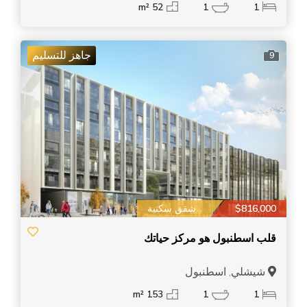
52 m²
1
1
جاهز للتسليم
9
$816,000
شقق سكنية
قلب اسطنبول هو مركز حياتك
شيشلي, اسطنبول
153 m²
1
1