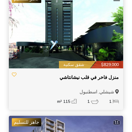
$829,000
شقق سكنية
منزل فاخر في قلب نيشانتاشي
شيشلي, اسطنبول
115 m²
1
1
جاهز للتسليم
11