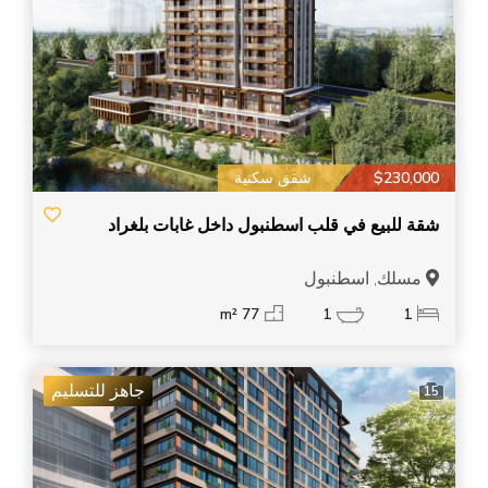
$230,000
شقق سكنية
شقة للبيع في قلب اسطنبول داخل غابات بلغراد
مسلك, اسطنبول
77 m²
1
1
جاهز للتسليم
15