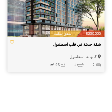
$230,000
شقق سكنية
شقة حديثة في قلب اسطنبول
كاتهانه, اسطنبول
95 m²
1
2