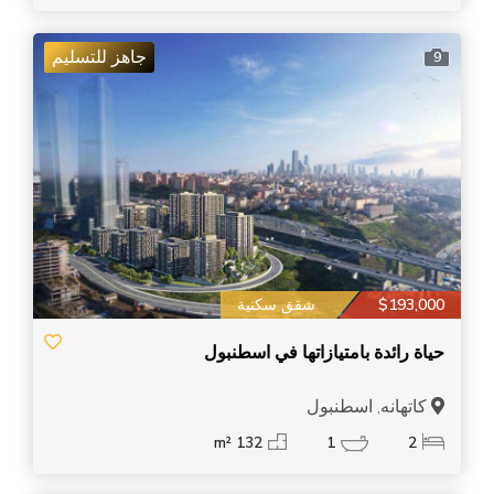
جاهز للتسليم
9
$193,000
شقق سكنية
حياة رائدة بامتيازاتها في اسطنبول
كاتهانه, اسطنبول
132 m²
1
2