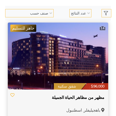
جاهز للتسليم
14
$96,000
شقق سكنية
مظهر من مظاهر الحياة الجميلة
باهجيليفلر, اسطنبول