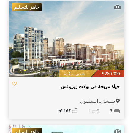
جاهز للتسليم
11
$260,000
شقق سكنية
حياة مريحة في بولات ريزيدنس
شيشلي, اسطنبول
167 m²
1
3
جاهز للتسليم
16