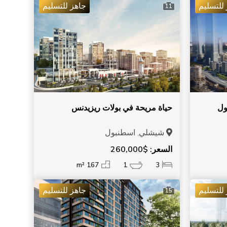
للتسليم
جاهز للتسليم
11
ول
حياة مريحة في بولات ريزيدنس
شيشلي, اسطنبول
السعر: $260,000
167 m²
1
3
للتسليم
جاهز للتسليم
15