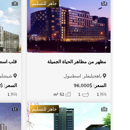
جاهز للتسليم
9
14
مظهر من مظاهر الحياة الجميلة
قلب اسطن
باهجيليفلر, اسطنبول
شيشلي,
السعر: $96,000
السعر: $816,000
1
52 m²
1
1
جاهز للتسليم
11
16