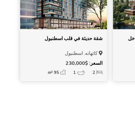
اخل
شقة حديثة في قلب اسطنبول
كاتهانه, اسطنبول
السعر: $230,000
95 m²
1
2