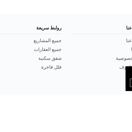
نا
روابط سريعة
نا
جميع المشاريع
جميع العقارات
خصوصية
شقق سكنية
الظروف
فلل فاخرة
2022 The House Turkey is Proudly Powered by
Hollands WEB
Te