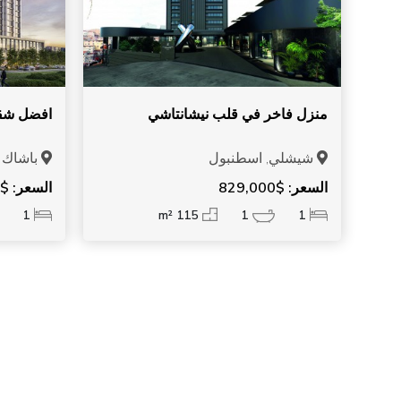
منزل فاخر في قلب نيشانتاشي
افضل شقة
شيشلي, اسطنبول
باشاك 
السعر: $829,000
السعر: $365,000
1
115 m²
1
1