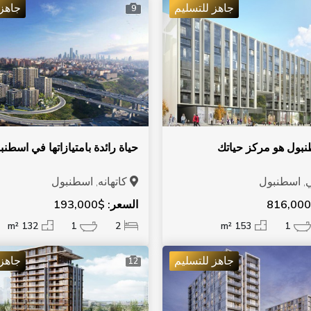
جاهز للتسليم
جاهز 
9
بول هو مركز حياتك
حياة رائدة بامتيازاتها في اسطنب
 اسطنبول
كاتهانه, اسطنبول
السعر: $193,000
132 m²
1
2
153 m²
1
جاهز للتسليم
جاهز 
12