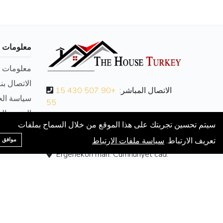
معلومات ع
معلومات ع
الاتصال بنا
الاتصال المباشر:
+90 507 430 15
سياسة ال
55
البنود و 
بريد الالكتروني:
سيتم تحسين تجربتك على هذا الموقع من خلال السماح بملفات
info@thehouseturkey.com
تعريف الارتباط.
سياسة ملفات الارتباط
موافق
Ergenekon mah. Cumhuriyet cad.
No:175 Kat :4 D: 4
العربية
am