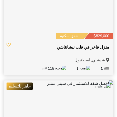
$829,000
شقق سكنية
منزل فاخر في قلب نيشانتاشي
شيشلي, اسطنبول
115 m²
1
1
جاهز للتسليم
11