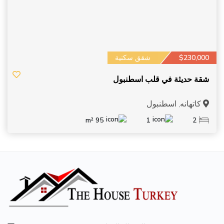
$230,000
شقق سكنية
شقة حديثة في قلب اسطنبول
كاتهانه, اسطنبول
95 m²
1
2