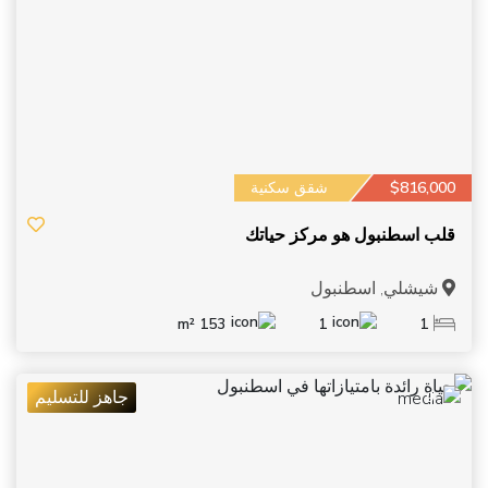
$816,000
شقق سكنية
قلب اسطنبول هو مركز حياتك
شيشلي, اسطنبول
153 m²
1
1
جاهز للتسليم
9