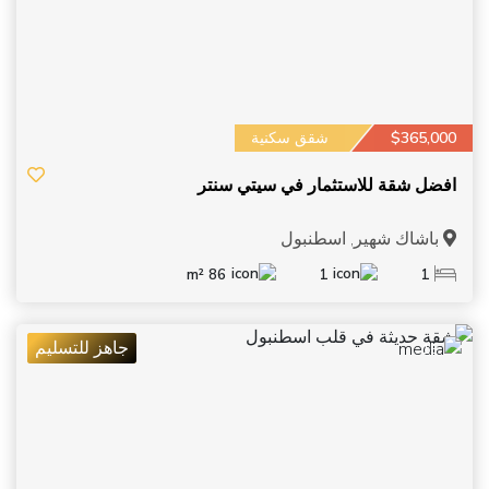
$365,000
شقق سكنية
افضل شقة للاستثمار في سيتي سنتر
باشاك شهير, اسطنبول
86 m²
1
1
جاهز للتسليم
15