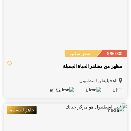
$96,000
شقق سكنية
مظهر من مظاهر الحياة الجميلة
باهجيليفلر, اسطنبول
52 m²
1
1
جاهز للتسليم
9