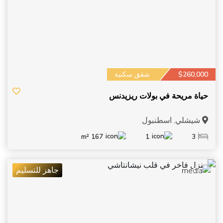
$260,000
شقق سكنية
حياة مريحة في بولات ريزيدنس
شيشلي, اسطنبول
167 m²
1
3
جاهز للتسليم
16