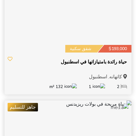
$193,000
شقق سكنية
حياة رائدة بامتيازاتها في اسطنبول
كاتهانه, اسطنبول
132 m²
1
2
جاهز للتسليم
11