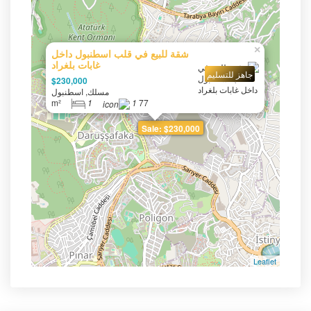
×
شقة للبيع في قلب اسطنبول داخل
غابات بلغراد
جاهز للتسليم
$230,000
مسلك, اسطنبول
1
1
77 m²
Sale: $230,000
Leaflet