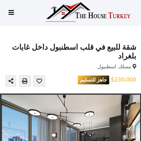
شقة للبيع في قلب اسطنبول داخل غابات
بلغراد
مسلك, اسطنبول
$230,000
جاهز للتسليم